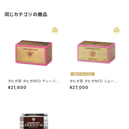
ン株式会社
同じカテゴリの商品
タヒボ茶 タヒボNFD ティーバッ
タヒボ茶 タヒボNFD ニューエッ
グ 5g×30包 タヒボジャパン
センス 2g×30包 機能性表示食
¥21,600
¥27,000
品 タヒボジャパン