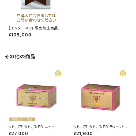
【インターネット販売禁止商品】
タヒボNFDプレミアム（顆粒タイ
¥108,000
プ）（2g×30包入）タヒボジャパ
ン株式会社
その他の商品
タヒボ茶 タヒボNFD ニューエッ
タヒボ茶 タヒボNFD ティーバッ
センス 2g×30包 機能性表示食
グ 5g×30包 タヒボジャパン
¥27,000
¥21,600
品 タヒボジャパン