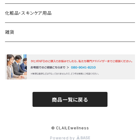
ビタミンＣ
化粧品・スキンケア用品
乳酸菌
雑貨
商品一覧に戻る
© CLAILEwellness
Powered by